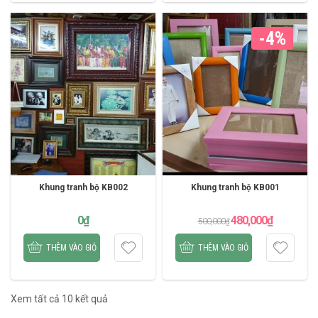
-4%
Khung tranh bộ KB002
Khung tranh bộ KB001
0
₫
480,000
₫
500,000
₫
THÊM VÀO GIỎ
THÊM VÀO GIỎ
Xem tất cả 10 kết quả