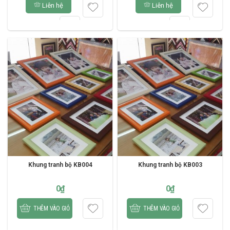
Liên hệ
Liên hệ
Khung tranh bộ KB004
Khung tranh bộ KB003
0
₫
0
₫
THÊM VÀO GIỎ
THÊM VÀO GIỎ