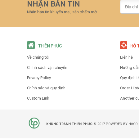
NHẬN BẢN TIN
Nhận bản tin khuyến mại, sản phẩm mới
THIÊN PHÚC
HỖ 
Về chúng tôi
Liên hệ
Chính sách vận chuyển
Hướng dẫ
Privacy Policy
Quy định t
Chính sác và quy định
Order Hist
Custom Link
Another c
KHUNG TRANH THIEN PHUC
© 2017 POWERED BY HACO ™