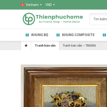
Vietnam
VND
KHUNG BỘ
KHUNG COMPOSITE
Tranh bán sẵn
Tranh bán sẵn – TBS036