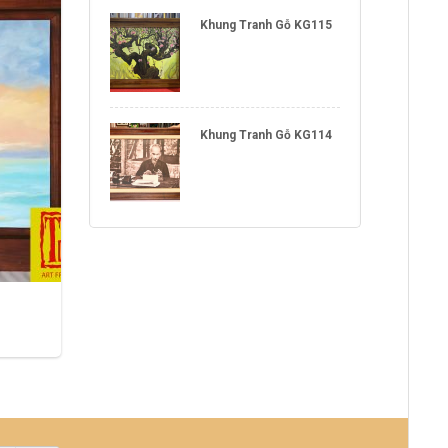
NEW
Khung Tranh Gỗ KG115
Khung Tranh Gỗ KG114
0
₫
Khung tranh composite
Khung tra
KC005
KC008
Liên
THÊM VÀO GIỎ