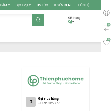
PHẨM
DỊCH VỤ
TIN TỨC
TUYỂN DỤNG
LIÊN HỆ
Giỏ Hàng
0
₫
Gọi mua hàng
+84 366827777