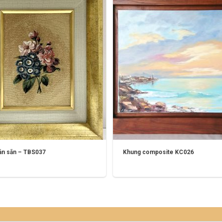
án sẵn – TBS037
Khung composite KC026
ên hệ
Liên hệ