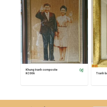
0
₫
Khung tranh composite
KC006
Tranh b
Li
THÊM VÀO GIỎ