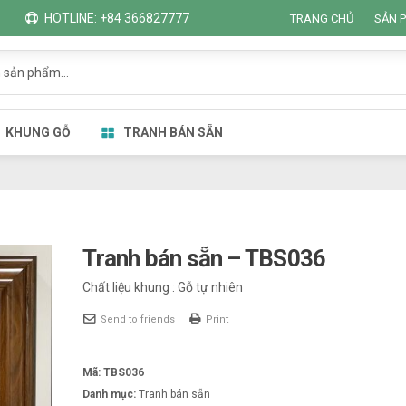
HOTLINE: +84 366827777
TRANG CHỦ
SẢN 
KHUNG GỖ
TRANH BÁN SẴN
Tranh bán sẵn – TBS036
Chất liệu khung : Gỗ tự nhiên
Send to friends
Print
Mã:
TBS036
Danh mục:
Tranh bán sẵn