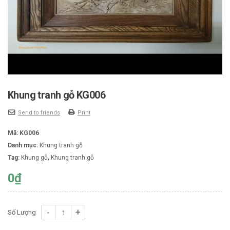
Khung tranh gỗ KG006
Send to friends
Print
Mã:
KG006
Danh mục:
Khung tranh gỗ
Tag:
Khung gỗ
,
Khung tranh gỗ
0
₫
Số
Số Lượng
lượng