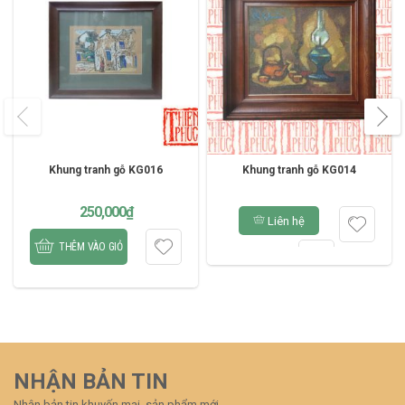
Khung tranh gỗ KG016
Khung tranh gỗ KG014
250,000
₫
Liên hệ
THÊM VÀO GIỎ
NHẬN BẢN TIN
Nhận bản tin khuyến mại, sản phẩm mới