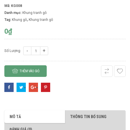
Mã:
KG008
Danh mục:
Khung tranh gỗ
Tag:
Khung gỗ
,
Khung tranh gỗ
0
₫
Số
Số Lượng
lượng
THÊM VÀO GIỎ
MÔ TẢ
THÔNG TIN BỔ SUNG
ĐÁNH GIÁ (0)